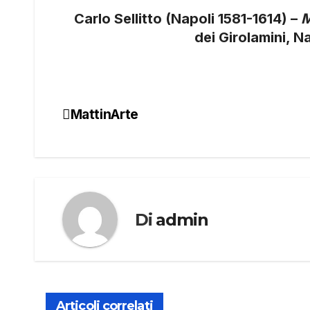
Carlo Sellitto (Napoli 1581-1614) –
M
dei Girolamini, N
MattinArte
Navigazione
articoli
Di
admin
Articoli correlati