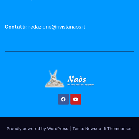
Contatti:
redazione@rivistanaos.it
Proudly powered by WordPress
|
Tema:
Newsup
di
Themeansar
.