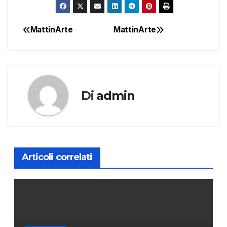
MattinArte
MattinArte
Navigazione
articoli
Di
admin
Articoli correlati