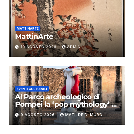
MATTINARTE
MattinArte
10 AGOSTO 2026
ADMIN
EVENTI CULTURALI
Al Parco archeologico di
Pompei la ‘pop mythology’ di
Philip Colbert
9 AGOSTO 2026
MATILDE DI MURO