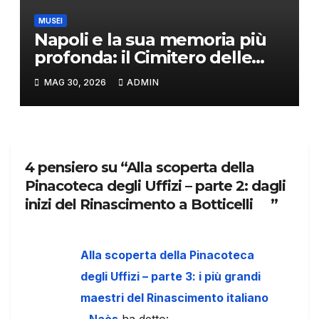
MUSEI
Napoli e la sua memoria più
profonda: il Cimitero delle
Fontanelle
MAG 30, 2026
ADMIN
4 pensiero su “Alla scoperta della
Pinacoteca degli Uffizi – parte 2: dagli
inizi del Rinascimento a Botticelli ”
Alla scoperta della Pinacoteca
degli Uffizi – parte 3: i più grandi
maestri del Rinascimento italiano