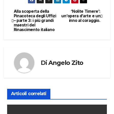
Alla scoperta della
‘Nolite Timere’:
Navigazione
Pinacoteca degli Uffizi
un’opera d’arte e un
– parte 3: i più grandi
inno al coraggio.
articoli
maestri del
Rinascimento italiano
Di
Angelo Zito
Articoli correlati