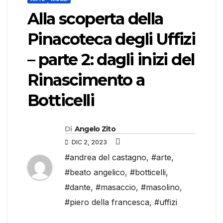
Alla scoperta della
Pinacoteca degli Uffizi
– parte 2: dagli inizi del
Rinascimento a
Botticelli
Di
Angelo Zito
DIC 2, 2023
#andrea del castagno
,
#arte
,
#beato angelico
,
#botticelli
,
#dante
,
#masaccio
,
#masolino
,
#piero della francesca
,
#uffizi