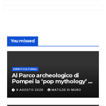
You missed
EVENTI CULTURALI
Al Parco archeologico di
Pompei la ‘pop mythology’ di
Philip Colbert
9 AGOSTO 2026
MATILDE DI MURO