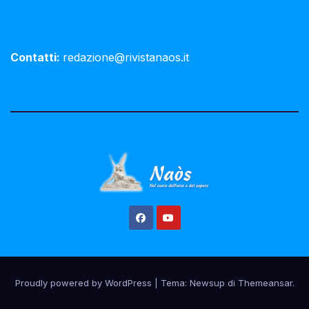
Contatti:
redazione@rivistanaos.it
Proudly powered by WordPress
|
Tema:
Newsup
di
Themeansar
.