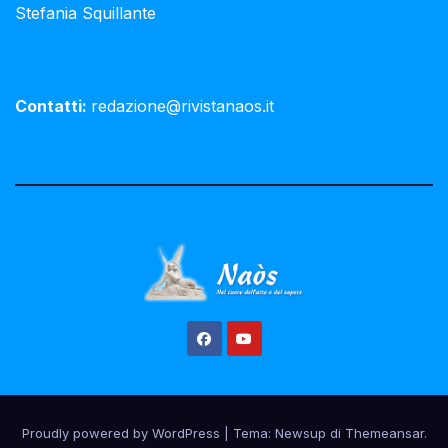
Stefania Squillante
Contatti:
redazione@rivistanaos.it
Proudly powered by WordPress
|
Tema:
Newsup
di
Themeansar
.