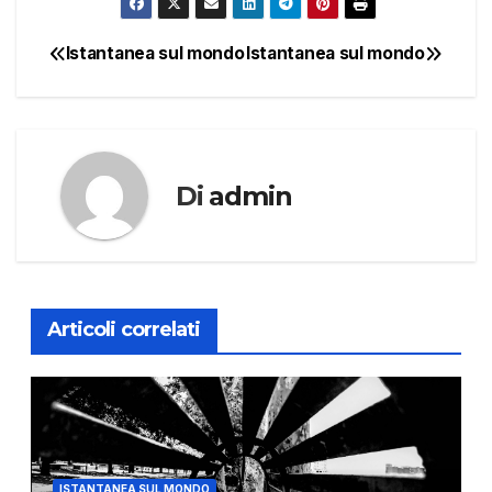
Istantanea sul mondo
Istantanea sul mondo
Navigazione
articoli
Di
admin
Articoli correlati
ISTANTANEA SUL MONDO