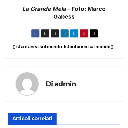
La Grande Mela
– Foto: Marco
Gabess
Istantanea sul mondo
Istantanea sul mondo
Navigazione
articoli
Di
admin
Articoli correlati