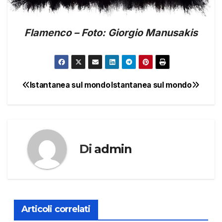
Flamenco – Foto: Giorgio Manusakis
Istantanea sul mondo
Istantanea sul mondo
Navigazione
articoli
Di
admin
Articoli correlati