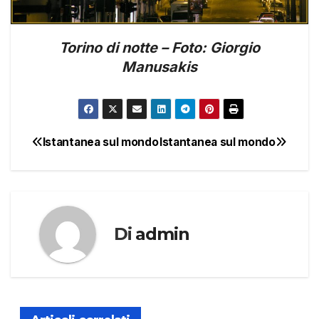
Torino di notte – Foto: Giorgio
Manusakis
Istantanea sul mondo
Istantanea sul mondo
Navigazione
articoli
Di
admin