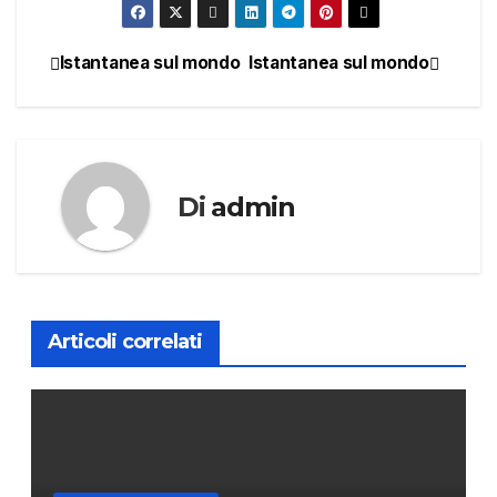
Istantanea sul mondo
Istantanea sul mondo
Navigazione
articoli
Di
admin
Articoli correlati