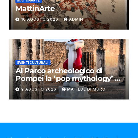
MATTINARTE
MattinArte
10 AGOSTO 2026
ADMIN
EVENTI CULTURALI
Al Parco archeologico di
Pompei la ‘pop mythology’ di
Philip Colbert
9 AGOSTO 2026
MATILDE DI MURO