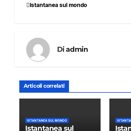
Istantanea sul mondo
Navigazione
articoli
Di
admin
Articoli correlati
ISTANTANEA SUL MONDO
ISTANTA
Istantanea sul
Ista