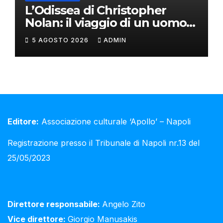
L’Odissea di Christopher
Nolan: il viaggio di un uomo
oltre il mito
5 AGOSTO 2026
ADMIN
Editore:
Associazione culturale ‘Apollo’ – Napoli
Registrazione presso il Tribunale di Napoli nr.13 del
25/05/2023
Direttore responsabile:
Angelo Zito
Vice direttore:
Giorgio Manusakis