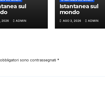
NEA SUL MONDO
ISTANTANEA SUL MONDO
ntanea sul
Istantanea sul
do
mondo
, 2026
ADMIN
AGO 3, 2026
ADMIN
 obbligatori sono contrassegnati
*