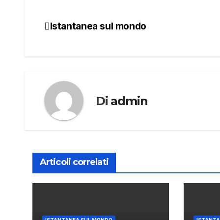
Istantanea sul mondo
Navigazione
articoli
Di
admin
Articoli correlati