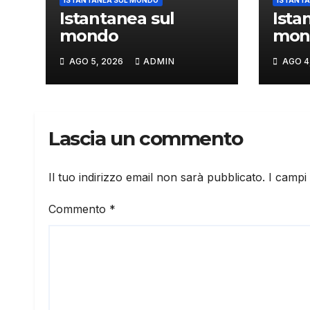
ISTANTANEA SUL MONDO
ISTANTA
Istantanea sul
Ista
mondo
mon
AGO 5, 2026
ADMIN
AGO 4
Lascia un commento
Il tuo indirizzo email non sarà pubblicato.
I campi
Commento
*