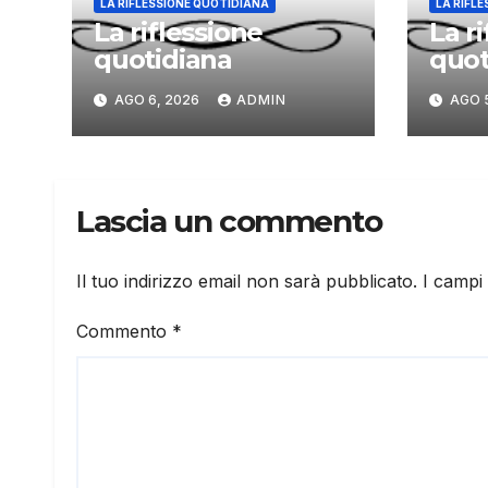
LA RIFLESSIONE QUOTIDIANA
LA RIFL
La riflessione
La r
quotidiana
quot
AGO 6, 2026
ADMIN
AGO 
Lascia un commento
Il tuo indirizzo email non sarà pubblicato.
I campi
Commento
*