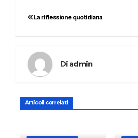
La riflessione quotidiana
Navigazione
articoli
Di
admin
Articoli correlati