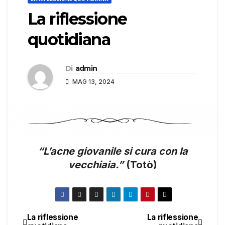
La riflessione
quotidiana
Di
admin
MAG 13, 2024
“L’acne giovanile si cura con la
vecchiaia.”
(Totò)
La riflessione
La riflessione
Navigazione