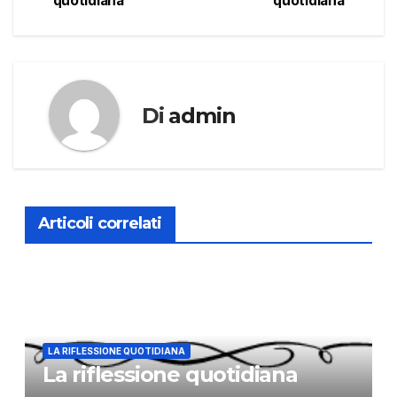
quotidiana
quotidiana
articoli
Di
admin
Articoli correlati
LA RIFLESSIONE QUOTIDIANA
La riflessione quotidiana