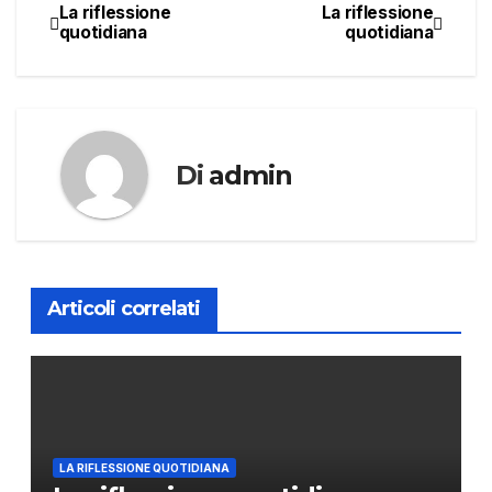
La riflessione
La riflessione
Navigazione
quotidiana
quotidiana
articoli
Di
admin
Articoli correlati
LA RIFLESSIONE QUOTIDIANA