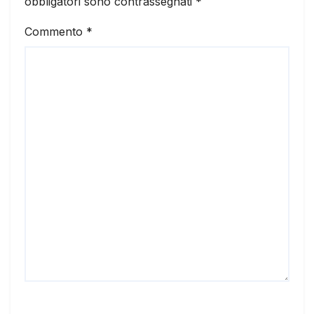
obbligatori sono contrassegnati
*
Commento
*