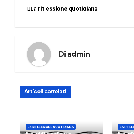
La riflessione quotidiana
Navigazione
articoli
Di
admin
Articoli correlati
LA RIFLESSIONE QUOTIDIANA
LA RIFL