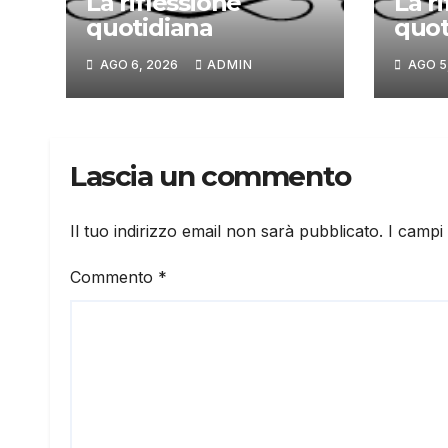
La riflessione
La r
quotidiana
quot
AGO 6, 2026
ADMIN
AGO 5
Lascia un commento
Il tuo indirizzo email non sarà pubblicato.
I campi
Commento
*