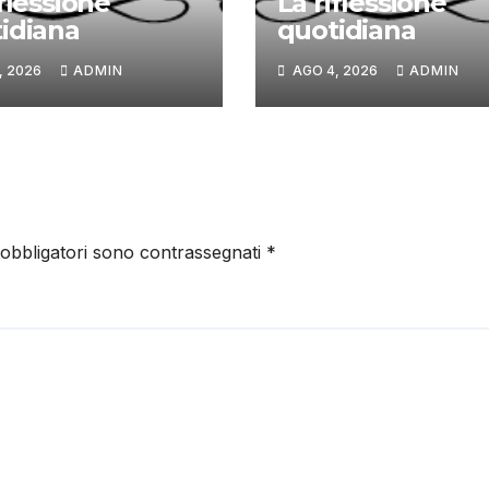
iflessione
La riflessione
idiana
quotidiana
, 2026
ADMIN
AGO 4, 2026
ADMIN
 obbligatori sono contrassegnati
*