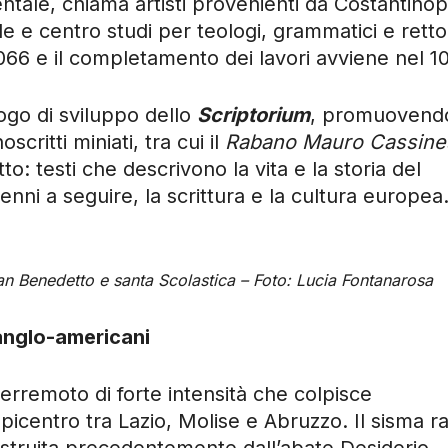
entale, chiama artisti provenienti da Costantinop
e e centro studi per teologi, grammatici e rettor
1066 e il completamento dei lavori avviene nel 10
uogo di sviluppo dello
Scriptorium
, promuovend
critti miniati, tra cui il
Rabano Mauro Cassine
to: testi che descrivono la vita e la storia del
nni a seguire, la scrittura e la cultura europea
san Benedetto e santa Scolastica – Foto: Lucia Fontanarosa
 anglo-americani
terremoto di forte intensità che colpisce
picentro tra Lazio, Molise e Abruzzo. Il sisma r
struita precedentemente dall’abate Desiderio,