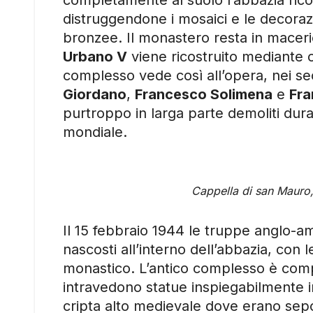
distruggendone i mosaici e le decoraz
bronzee. Il monastero resta in macer
Urbano V
viene ricostruito mediante co
complesso vede così all’opera, nei sec
Giordano
,
Francesco Solimena
e
Fra
purtroppo in larga parte demoliti du
mondiale.
Cappella di san Mauro,
Il 15 febbraio 1944 le truppe anglo-am
nascosti all’interno dell’abbazia, con 
monastico. L’antico complesso è comp
intravedono statue inspiegabilmente in
cripta alto medievale dove erano sep