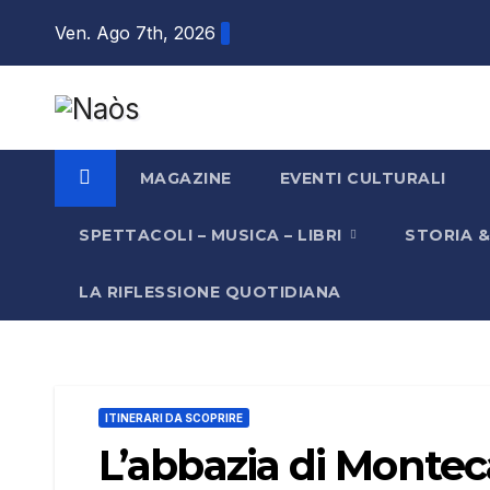
Salta
Ven. Ago 7th, 2026
al
contenuto
MAGAZINE
EVENTI CULTURALI
SPETTACOLI – MUSICA – LIBRI
STORIA 
LA RIFLESSIONE QUOTIDIANA
ITINERARI DA SCOPRIRE
L’abbazia di Montec