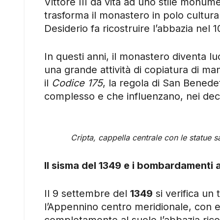
Vittore III dà vita ad uno stile monum
trasforma il monastero in polo cultural
Desiderio fa ricostruire l’abbazia nel 
In questi anni, il monastero diventa l
una grande attività di copiatura di manos
il
Codice 175
, la regola di San Benedet
complesso e che influenzano, nei dece
Cripta, cappella centrale con le statue 
Il sisma del 1349 e i bombardamenti
Il 9 settembre del
1349
si verifica un 
l’Appennino centro meridionale, con e
completamente al suolo l’abbazia rico