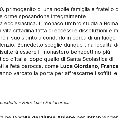
, primogenito di una nobile famiglia e fratello d
sue orme sposandone integralmente
ta ecclesiastica. Il monaco umbro studia a Rom
ita cittadina fatta di eccessi e dissoluzioni è m
rio il suo spirito a condurlo in cerca di un luogo
lenzio. Benedetto sceglie dunque una località d
risulterà essere il monastero benedettino più
co d’Italia, dopo quello di Santa Scolastica di
nti all’età barocca, come
Luca Giordano
,
Franc
anno varcato la porta per affrescarne i soffitti e
Benedetto – Foto: Lucia Fontanarosa
ira nella
valle del fiume Aniene
per intraprender