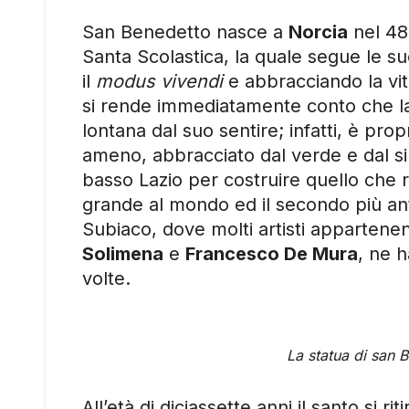
San Benedetto nasce a
Norcia
nel 480
Santa Scolastica, la quale segue le 
il
modus
vivendi
e abbracciando la vi
si rende immediatamente conto che la v
lontana dal suo sentire; infatti, è prop
ameno, abbracciato dal verde e dal si
basso Lazio per costruire quello che 
grande al mondo ed il secondo più anti
Subiaco, dove molti artisti appartene
Solimena
e
Francesco De Mura
, ne h
volte.
La statua di san 
All’età di diciassette anni il santo si rit