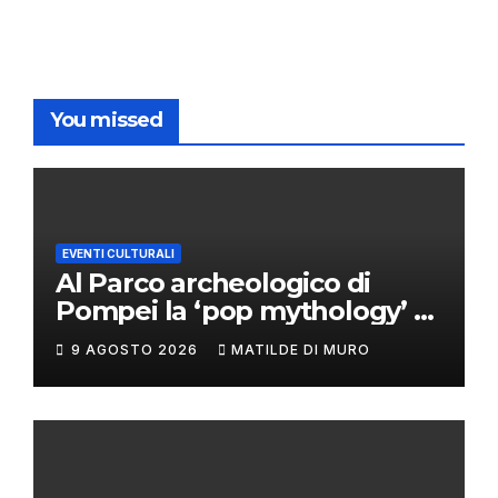
You missed
EVENTI CULTURALI
Al Parco archeologico di
Pompei la ‘pop mythology’ di
Philip Colbert
9 AGOSTO 2026
MATILDE DI MURO