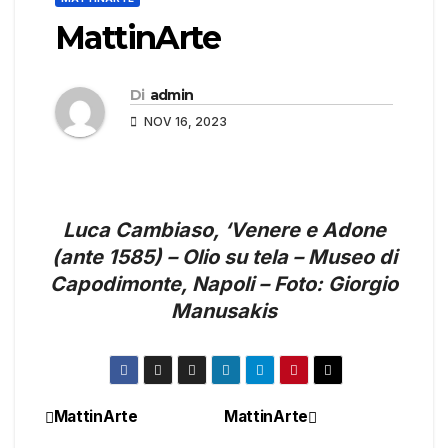
MattinArte
Di
admin
NOV 16, 2023
Luca Cambiaso, ‘Venere e Adone
(ante 1585) – Olio su tela – Museo di
Capodimonte, Napoli – Foto: Giorgio
Manusakis
MattinArte
MattinArte
Navigazione