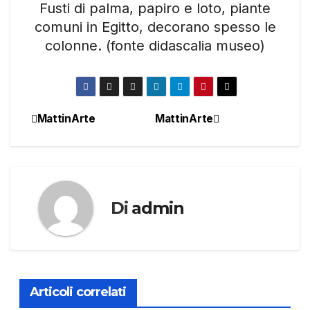
Fusti di palma, papiro e loto, piante
comuni in Egitto, decorano spesso le
colonne. (fonte didascalia museo)
MattinArte
MattinArte
Navigazione
articoli
Di
admin
Articoli correlati