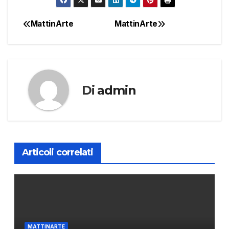
MattinArte
MattinArte
Navigazione
articoli
Di
admin
Articoli correlati
MATTINARTE