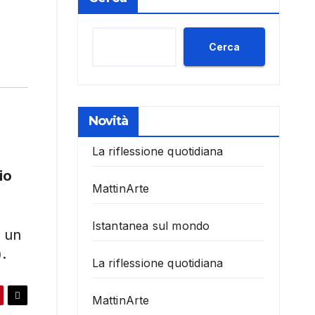
Cerca
Novità
La riflessione quotidiana
io
MattinArte
Istantanea sul mondo
a un
.
La riflessione quotidiana
MattinArte