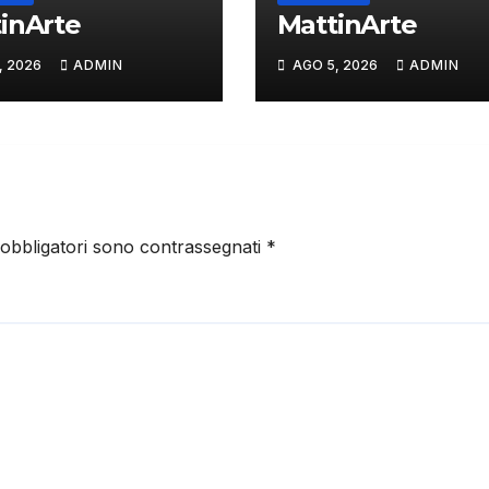
inArte
MattinArte
, 2026
ADMIN
AGO 5, 2026
ADMIN
 obbligatori sono contrassegnati
*