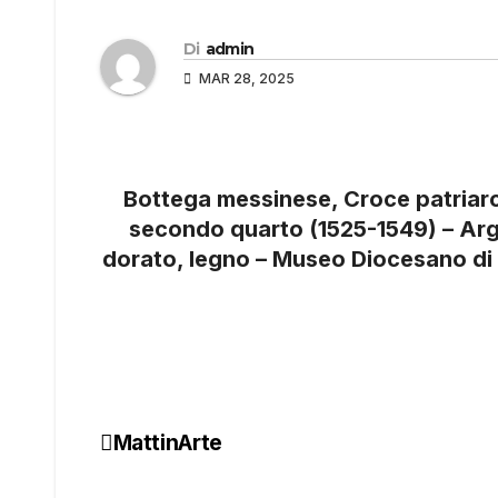
Di
admin
MAR 28, 2025
Bottega messinese, Croce patriarca
secondo quarto (1525-1549) – Arg
dorato, legno – Museo Diocesano di 
MattinArte
Navigazione
articoli