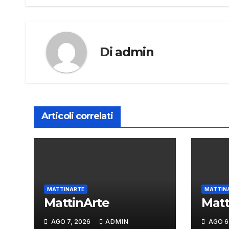
Di
admin
Articoli correlati
MATTINARTE
MATTIN
MattinArte
Matt
AGO 7, 2026
ADMIN
AGO 6