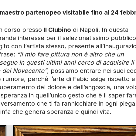
 maestro partenopeo visitabile fino al 24 febbr
n corso presso
Il Clubino
di Napoli. In questa
rande interesse per il selezionatissimo pubblico
ito con l’artista stesso, presente all’inaugurazi
frase:
“il mio fare pittura non è altro che un
seguo in questi ultimi anni cerco di acquisire il
te del Novecento”
, possiamo entrare nei suoi cod
e rumore, perché l’arte di Fabio esige rispetto e
 superamento del dolore e dell’angoscia, una vol
 speranza in quell’unico gesto che è il saper far
traversamento che ti fa rannicchiare in ogni piega
linfa che genera speranza e quindi vita.