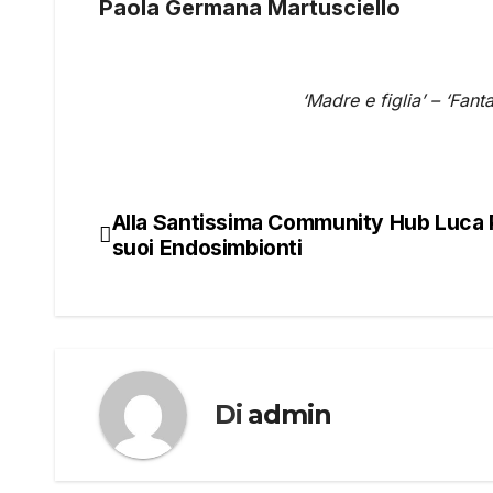
Paola Germana Martusciello
‘Madre e figlia’ – ‘Fan
Alla Santissima Community Hub Luca Pe
Navigazione
suoi Endosimbionti
articoli
Di
admin