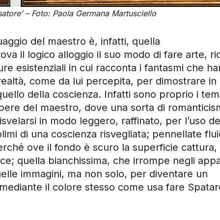
nsatore’ – Foto: Paola Germana Martusciello
nguaggio del maestro è, infatti, quella
ova il logico alloggio il suo modo di fare arte, ri
ture esistenziali in cui racconta i fantasmi che h
 realtà, come da lui percepita, per dimostrare in
quello della coscienza. Infatti sono proprio i tem
opere del maestro, dove una sorta di romanticis
svelarsi in modo leggero, raffinato, per l’uso de
limi di una coscienza risvegliata; pennellate flu
erché ove il fondo è scuro la superficie cattura,
uce; quella bianchissima, che irrompe negli appa
 quelle immagini, ma non solo, per diventare un
o mediante il colore stesso come usa fare Spatar