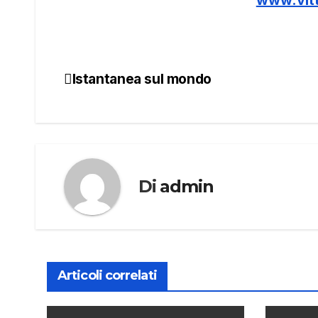
Istantanea sul mondo
Navigazione
articoli
Di
admin
Articoli correlati