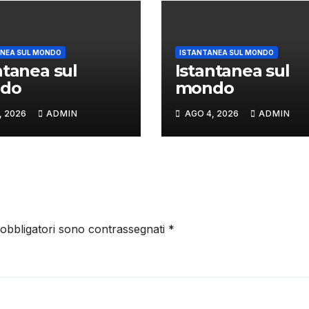
NEA SUL MONDO
ISTANTANEA SUL MONDO
ntanea sul
Istantanea sul
do
mondo
, 2026
ADMIN
AGO 4, 2026
ADMIN
 obbligatori sono contrassegnati
*