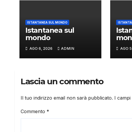
ISTANTANEA SUL MONDO
ISTANTA
Istantanea sul
Ista
mondo
mon
AGO 6, 2026
ADMIN
AGO 5
Lascia un commento
Il tuo indirizzo email non sarà pubblicato.
I campi
Commento
*