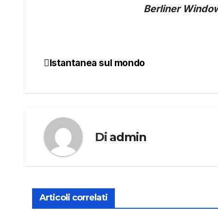
Berliner Windo
Istantanea sul mondo
Navigazione
articoli
Di
admin
Articoli correlati