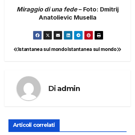
Miraggio di una fede
– Foto: Dmitrij
Anatolievic Musella
Istantanea sul mondo
Istantanea sul mondo
Navigazione
articoli
Di
admin
Articoli correlati