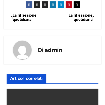
La riflessione
La riflessione
Navigazione
quotidiana
quotidiana
articoli
Di
admin
Articoli correlati