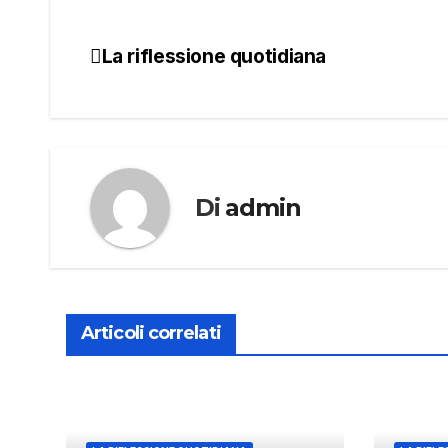
La riflessione quotidiana
Navigazione
articoli
Di
admin
Articoli correlati