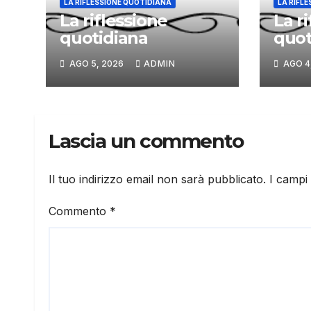
LA RIFLESSIONE QUOTIDIANA
LA RIFL
La riflessione
La r
quotidiana
quot
AGO 5, 2026
ADMIN
AGO 4
Lascia un commento
Il tuo indirizzo email non sarà pubblicato.
I campi
Commento
*