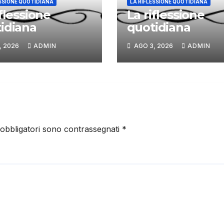
ESSIONE QUOTIDIANA
LA RIFLESSIONE QUOTIDIANA
iflessione
La riflessione
idiana
quotidiana
, 2026
ADMIN
AGO 3, 2026
ADMIN
 obbligatori sono contrassegnati
*