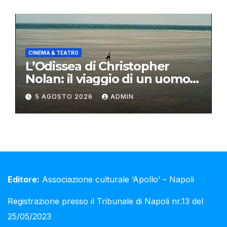
CINEMA & TEATRO
L’Odissea di Christopher
Nolan: il viaggio di un uomo
oltre il mito
5 AGOSTO 2026
ADMIN
Editore:
Associazione culturale ‘Apollo’ – Napoli
Registrazione presso il Tribunale di Napoli nr.13 del
25/05/2023