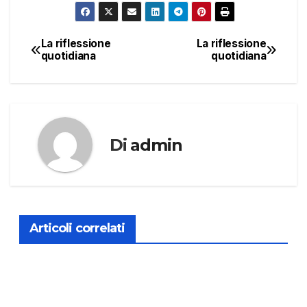
La riflessione
La riflessione
Navigazione
quotidiana
quotidiana
articoli
Di
admin
Articoli correlati