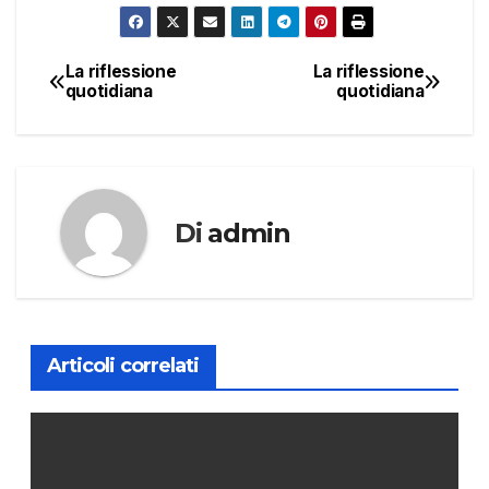
La riflessione
La riflessione
Navigazione
quotidiana
quotidiana
articoli
Di
admin
Articoli correlati