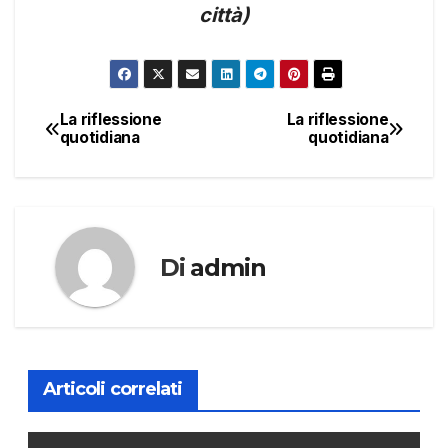
città)
La riflessione
La riflessione
Navigazione
quotidiana
quotidiana
articoli
Di
admin
Articoli correlati