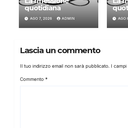
La riflessione
La r
quotidiana
quot
AGO 7, 2026
ADMIN
AGO 
Lascia un commento
Il tuo indirizzo email non sarà pubblicato.
I campi
Commento
*