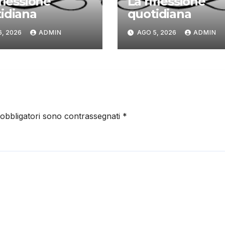
iflessione
La riflessione
idiana
quotidiana
6, 2026
ADMIN
AGO 5, 2026
ADMIN
 obbligatori sono contrassegnati
*