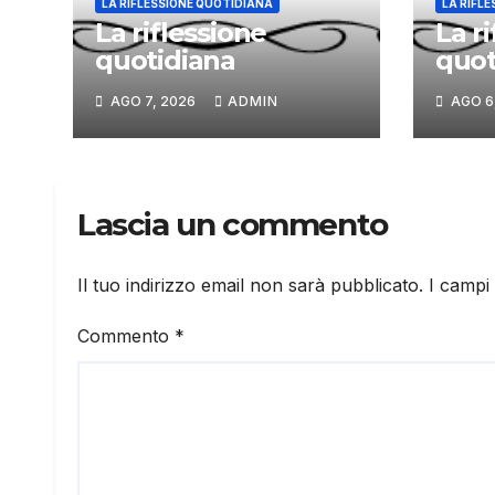
LA RIFLESSIONE QUOTIDIANA
LA RIFL
La riflessione
La r
quotidiana
quot
AGO 7, 2026
ADMIN
AGO 6
Lascia un commento
Il tuo indirizzo email non sarà pubblicato.
I campi
Commento
*