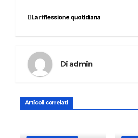
La riflessione quotidiana
Navigazione
articoli
Di
admin
Articoli correlati