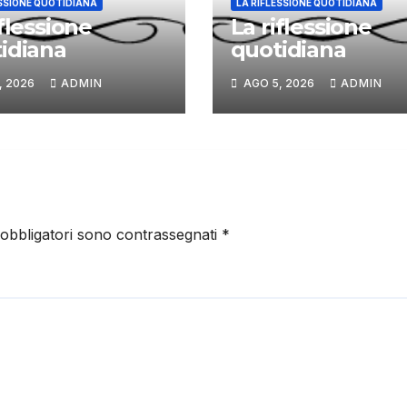
ESSIONE QUOTIDIANA
LA RIFLESSIONE QUOTIDIANA
iflessione
La riflessione
idiana
quotidiana
, 2026
ADMIN
AGO 5, 2026
ADMIN
 obbligatori sono contrassegnati
*