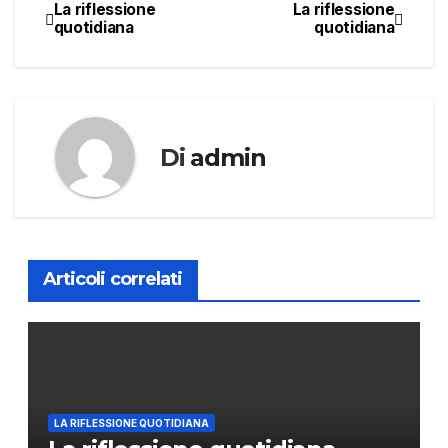
La riflessione
La riflessione
Navigazione
quotidiana
quotidiana
articoli
Di
admin
Articoli correlati
LA RIFLESSIONE QUOTIDIANA