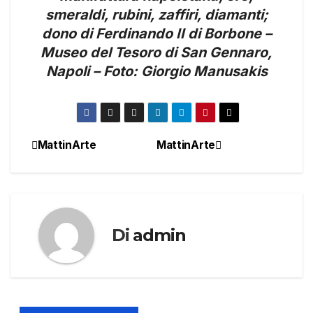
smeraldi, rubini, zaffiri, diamanti;
dono di Ferdinando II di Borbone –
Museo del Tesoro di San Gennaro,
Napoli – Foto: Giorgio Manusakis
MattinArte
MattinArte
Navigazione
articoli
Di
admin