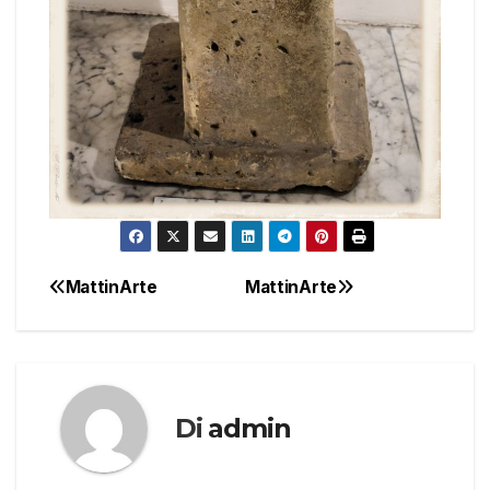
MattinArte
MattinArte
Navigazione
articoli
Di
admin