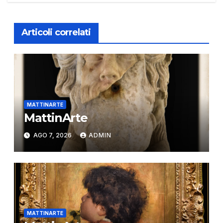
Articoli correlati
MATTINARTE
MattinArte
AGO 7, 2026
ADMIN
MATTINARTE