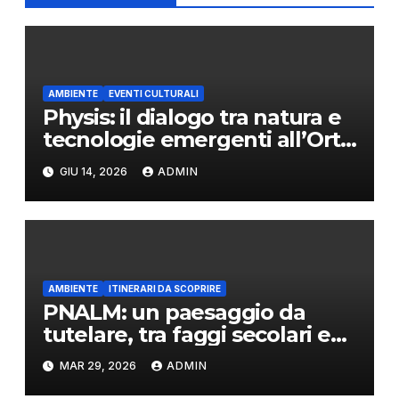
AMBIENTE
EVENTI CULTURALI
Physis: il dialogo tra natura e
tecnologie emergenti all’Orto
Botanico di Napoli
GIU 14, 2026
ADMIN
AMBIENTE
ITINERARI DA SCOPRIRE
PNALM: un paesaggio da
tutelare, tra faggi secolari e
lupi appenninici
MAR 29, 2026
ADMIN