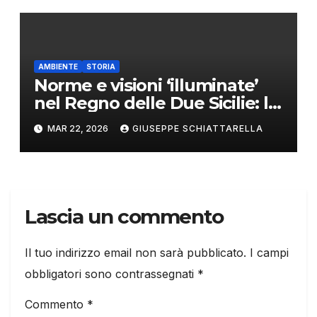
AMBIENTE
STORIA
Norme e visioni ‘illuminate’
nel Regno delle Due Sicilie: le
leggi borboniche per la
MAR 22, 2026
GIUSEPPE SCHIATTARELLA
salvaguardia dell’ambiente e
del paesaggio italiano
Lascia un commento
Il tuo indirizzo email non sarà pubblicato.
I campi
obbligatori sono contrassegnati
*
Commento
*