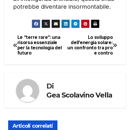
potrebbe diventare insormontabile.
Le “terre rare”: una
Lo sviluppo
Navigazione
risorsa essenziale
dell’energia solare:
per la tecnologia del
un confronto tra pro
articoli
futuro
e contro
Di
Gea Scolavino Vella
Articoli correlati