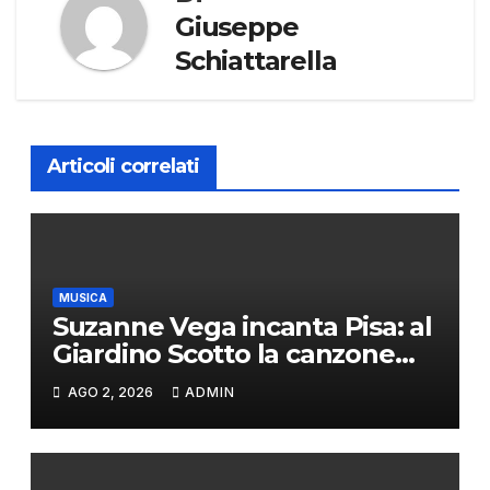
Giuseppe
Schiattarella
Articoli correlati
MUSICA
Suzanne Vega incanta Pisa: al
Giardino Scotto la canzone
d’autore newyorkese
AGO 2, 2026
ADMIN