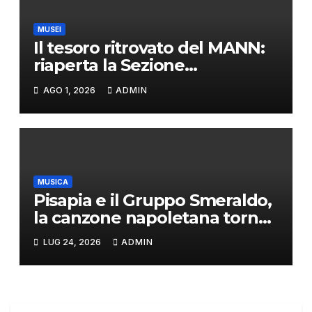
MUSEI
Il tesoro ritrovato del MANN:
riaperta la Sezione
numismatica
AGO 1, 2026
ADMIN
MUSICA
Pisapia e il Gruppo Smeraldo,
la canzone napoletana torna
protagonista
LUG 24, 2026
ADMIN