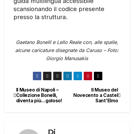
guida multilingua accessibile
scansionando il codice presente
presso la struttura.
Gaetano Bonelli e Lello Reale con, alle spalle,
alcune caricature disegnate da Caruso – Foto:
Giorgio Manusakis
Il Museo di Napoli –
Il Museo del
Navigazione
Collezione Bonelli,
Novecento a Castel
diventa più…goloso!
Sant’Elmo
articoli
Di