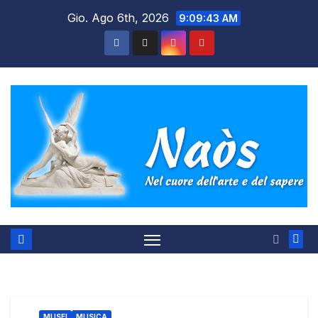
Salta
Gio. Ago 6th, 2026
9:09:44 AM
al
contenuto
MUSEI
MUSICA