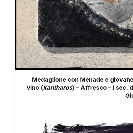
Medaglione con Menade e giovane S
vino (
kantharos
) – Affresco – I sec.
Gi