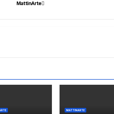
MattinArte
ARTE
MATTINARTE