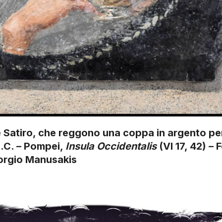
atiro, che reggono una coppa in argento per
 d.C. – Pompei,
Insula Occidentalis
(VI 17, 42) – 
orgio Manusakis