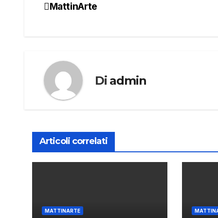
MattinArte
Navigazione
articoli
Di
admin
Articoli correlati
MATTINARTE
MATTIN