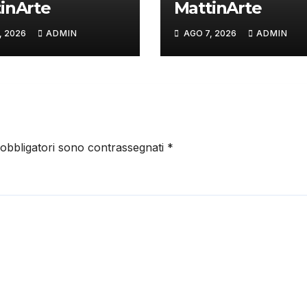
inArte
MattinArte
, 2026
ADMIN
AGO 7, 2026
ADMIN
 obbligatori sono contrassegnati
*