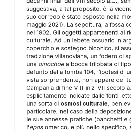
decenni finali dell’VIII secolo a.C., 
suggestiva, a tal proposito, è la vice
suo corredo è stato esposto nella mo
maggio 2021). La sepoltura, a fossa c
nel 1902. Gli oggetti appartenenti al 
culturale. Ad un lebete ossuario in ar
coperchio e sostegno biconico, si ass
tradizione villanoviana, un fodero di spa
una
oinochoe
a bocca trilobata di tipo 
defunto della tomba 104, l’ipotesi di
vista sorprendente, non appare del tutt
Campania di fine VIII-inizi VII secolo
esplicitamente indicate dalle fonti lett
una sorta di
osmosi culturale
, ben evi
particolare, nel caso della deposizione
le sue annesse pratiche (banchetti e
l’
epos
omerico, e più nello specifico, 