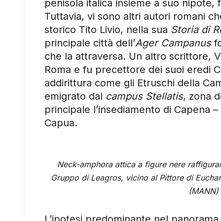
penisola italica insieme a suo nipote
Tuttavia, vi sono altri autori romani ch
storico Tito Livio, nella sua
Storia di 
principale città dell’
Ager Campanus
f
che la attraversa. Un altro scrittore, 
Roma e fu precettore dei suoi eredi C
addirittura come gli Etruschi della C
emigrato dal
campus Stellatis
, zona d
principale l’insediamento di Capena – 
Capua.
Neck-amphora attica a figure nere raffigura
Gruppo di Leagros, vicino al Pittore di Euch
(MANN) –
L’ipotesi predominante nel panorama a