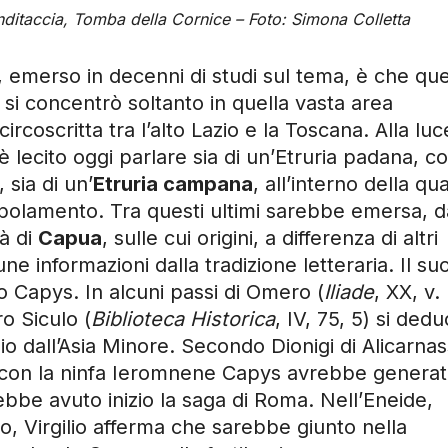
anditaccia, Tomba della Cornice – Foto: Simona Colletta
za, emerso in decenni di studi sul tema, è che qu
si concentrò soltanto in quella vasta area
coscritta tra l’alto Lazio e la Toscana. Alla luc
, è lecito oggi parlare sia di un’Etruria padana, c
 sia di un’
Etruria campana
, all’interno della qua
opolamento. Tra questi ultimi sarebbe emersa, 
tà di
Capua
, sulle cui origini, a differenza di altri
ne informazioni dalla tradizione letteraria. Il su
 Capys. In alcuni passi di Omero (
Iliade
, XX, v.
ro Siculo (
Biblioteca Historica
, IV, 75, 5) si ded
 dall’Asia Minore. Secondo Dionigi di Alicarna
ne con la ninfa Ieromnene Capys avrebbe genera
bbe avuto inizio la saga di Roma. Nell’Eneide,
, Virgilio afferma che sarebbe giunto nella