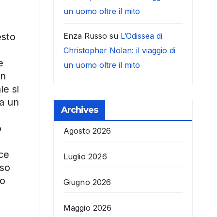
un uomo oltre il mito
esto
Enza Russo
su
L’Odissea di
Christopher Nolan: il viaggio di
e
un uomo oltre il mito
on
le si
da un
Archives
o
Agosto 2026
uce
Luglio 2026
sso
to
Giugno 2026
Maggio 2026