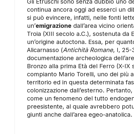
Gli Etruschi sono senza dubbio uno dei p
continua ancora oggi ad esserci un diba
si può evincere, infatti, nelle fonti le
un’
emigrazione
dall’area vicino orient
Troia (XIII secolo a.C.), sostenuta da 
un’origine autoctona. Essa, per quant
Alicarnasso (
Antichità Romane
, I, 25
documentazione archeologica dell’area 
Bronzo alla prima Età del Ferro (X-IX
compianto Mario Torelli, uno dei più a
territorio ed in questa determinata fas
colonizzazione dall’esterno. Pertanto,
come un fenomeno del tutto endogeno,
preesistente, al quale avrebbero potuto
giunti anche dall’area egeo-anatolica.