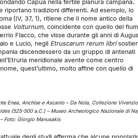
, fondando Capua nella fertile pianura campana.
e riportano tradizioni differenti. Ad esempio, lo
Roma
(IV, 37, 1), ritiene che il nome antico della
osse
Volturnum
, coincidente con quello del fiu
Verrio Flacco, che visse durante gli anni di Augu
aio e Lucio, negli
Etruscarum rerum libri
sostie
ampania discendessero da un gruppo di antenati
ell’Etruria meridionale avente come centro
nome, quest’ultimo, molto affine con quello di
nte Enea, Anchise e Ascanio – Da Nola, Collezione Vivenzio
arides (525-500 a.C.) – Museo Archeologico Nazionale di Na
 Foto: Giorgio Manusakis
ttuale degli studi afferma che alcune popolazio