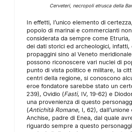
Cerveteri, necropoli etrusca della B
In effetti, l’unico elemento di certez
popolo di marinai e commercianti non 
considerata da sempre come Etruria, cir
dei dati storici ed archeologici, infatti
propaggini sino al Veneto meridionale,
possono riconoscere vari nuclei di p
punto di vista politico e militare, la cit
centri della regione, si conoscono alcu
eroe fondatore sarebbe stato un certo
239), Ovidio (
Fasti
, IV, 19-62) e Diodo
una provenienza di questo personaggio
(
Antichità Romane
, I, 62), dall’unio
Anchise, padre di Enea, dal quale avre
riguardo sempre a questo personaggio