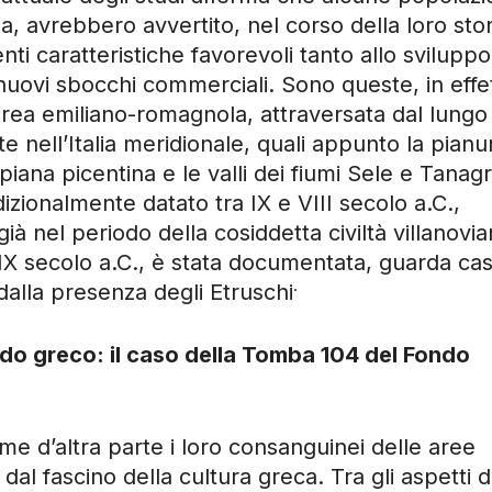
, avrebbero avvertito, nel corso della loro stor
venti caratteristiche favorevoli tanto allo sviluppo
 nuovi sbocchi commerciali. Sono queste, in effet
l’area emiliano-romagnola, attraversata dal lungo
te nell’Italia meridionale, quali appunto la pianu
iana picentina e le valli dei fiumi Sele e Tanagr
zionalmente datato tra IX e VIII secolo a.C.,
già nel periodo della cosiddetta civiltà villanovia
 e IX secolo a.C., è stata documentata, guarda ca
.
alla presenza degli Etruschi
ndo greco: il caso della Tomba 104 del Fondo
ome d’altra parte i loro consanguinei delle aree
dal fascino della cultura greca. Tra gli aspetti d