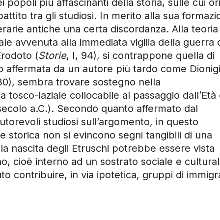
opoli più affascinanti della storia, sulle cui ori
ttito tra gli studiosi. In merito alla sua formaz
tterarie antiche una certa discordanza. Alla teoria
ale avvenuta alla immediata vigilia della guerra 
Erodoto (
Storie
, I, 94), si contrappone quella di
o affermata da un autore più tardo come Dionigi
-30), sembra trovare sostegno nella
tosco-laziale collocabile al passaggio dall’Età 
 secolo a.C.). Secondo quanto affermato dal
utorevoli studiosi sull’argomento, in questo
e storica non si evincono segni tangibili di una
 la nascita degli Etruschi potrebbe essere vista
 cioè interno ad un sostrato sociale e cultura
 contribuire, in via ipotetica, gruppi di immigra