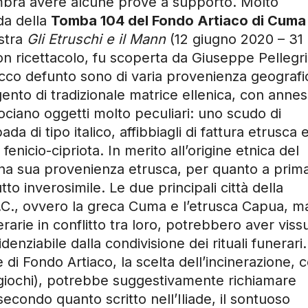
sembra avere alcune prove a supporto. Molto
nda della
Tomba 104 del Fondo Artiaco di Cuma
stra
Gli Etruschi e il Mann
(12 giugno 2020 – 31
on ricettacolo, fu scoperta da Giuseppe Pellegri
ricco defunto sono di varia provenienza geografi
gento di tradizionale matrice ellenica, con anne
ociano oggetti molto peculiari: uno scudo di
da di tipo italico, affibbiagli di fattura etrusca 
fenicio-cipriota. In merito all’origine etnica del
 una sua provenienza etrusca, per quanto a prim
o inverosimile. Le due principali città della
 a.C., ovvero la greca Cuma e l’etrusca Capua, m
erarie in conflitto tra loro, potrebbero aver viss
denziabile dalla condivisione dei rituali funerari.
 di Fondo Artiaco, la scelta dell’incinerazione, 
 giochi), potrebbe suggestivamente richiamare
secondo quanto scritto nell’Iliade, il sontuoso