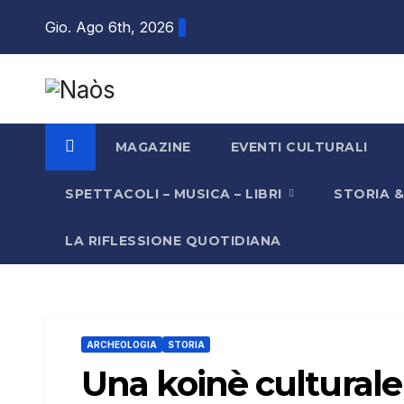
Salta
Gio. Ago 6th, 2026
al
contenuto
MAGAZINE
EVENTI CULTURALI
SPETTACOLI – MUSICA – LIBRI
STORIA 
LA RIFLESSIONE QUOTIDIANA
ARCHEOLOGIA
STORIA
Una koinè culturale