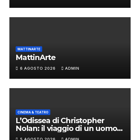
MATTINARTE
MattinArte
6 AGOSTO 2026
ADMIN
CINEMA & TEATRO
L’Odissea di Christopher
Nolan: il viaggio di un uomo
oltre il mito
5 AGOSTO 2026
ADMIN