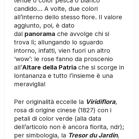
tenue o color pesca o bianco
candido… A volte, due colori
all’interno dello stesso fiore. Il valore
aggiunto, poi, è dato
dal
panorama
che avvolge chi si
trova lì; allungando lo sguardo
intorno, infatti, vien fuori un altro
‘wow’: le rose fanno da proscenio
all’
Altare della Patria
che si scorge in
lontananza e tutto l’insieme è una
meraviglia!
Per originalità eccelle la
Viridiflora
,
rosa di origine cinese (1827) con i
petali di color verde (alla data
dell’articolo non è ancora fiorita, ndr);
per simbologia, la
Tresor du Jardin
,