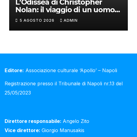
L’Odissea di Christopher
Nolan: il viaggio di un uomo
oltre il mito
5 AGOSTO 2026
ADMIN
Editore:
Associazione culturale ‘Apollo’ – Napoli
Registrazione presso il Tribunale di Napoli nr.13 del
25/05/2023
Direttore responsabile:
Angelo Zito
Vice direttore:
Giorgio Manusakis