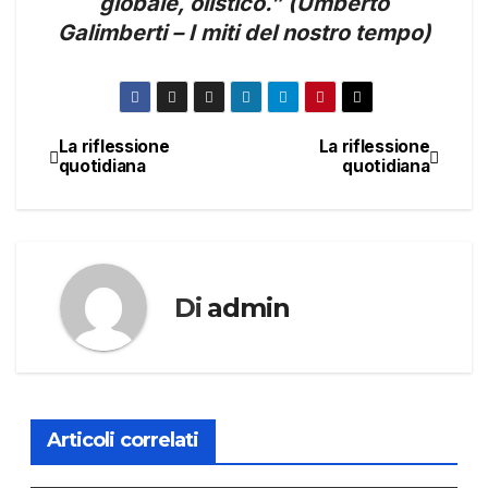
globale, olistico.” (Umberto
Galimberti – I miti del nostro tempo)
La riflessione
La riflessione
Navigazione
quotidiana
quotidiana
articoli
Di
admin
Articoli correlati