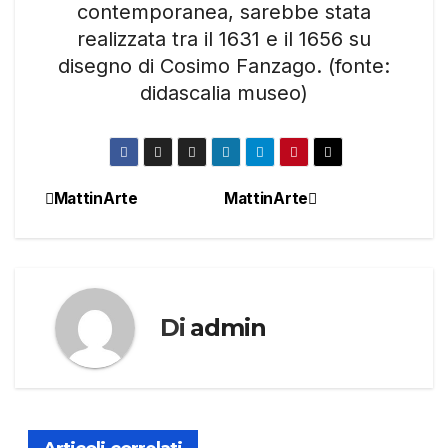
contemporanea, sarebbe stata
realizzata tra il 1631 e il 1656 su
disegno di Cosimo Fanzago. (fonte:
didascalia museo)
MattinArte
MattinArte
Navigazione
articoli
Di
admin