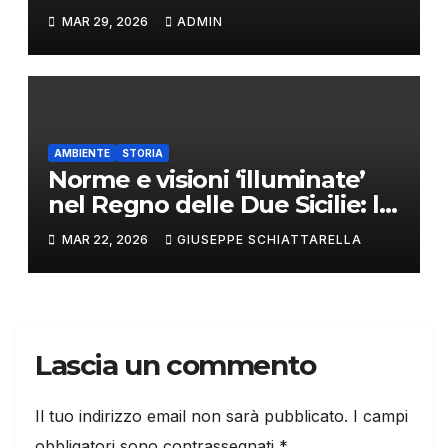
lupi appenninici
MAR 29, 2026
ADMIN
AMBIENTE
STORIA
Norme e visioni ‘illuminate’
nel Regno delle Due Sicilie: le
leggi borboniche per la
MAR 22, 2026
GIUSEPPE SCHIATTARELLA
salvaguardia dell’ambiente e
del paesaggio italiano
Lascia un commento
Il tuo indirizzo email non sarà pubblicato.
I campi
obbligatori sono contrassegnati
*