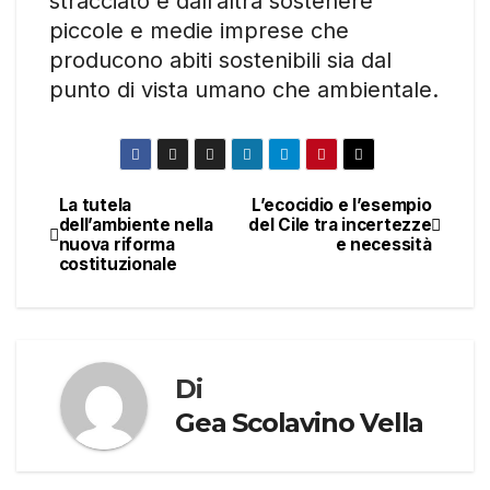
stracciato e dall’altra sostenere
piccole e medie imprese che
producono abiti sostenibili sia dal
punto di vista umano che ambientale.
La tutela
L’ecocidio e l’esempio
Navigazione
dell’ambiente nella
del Cile tra incertezze
nuova riforma
e necessità
articoli
costituzionale
Di
Gea Scolavino Vella