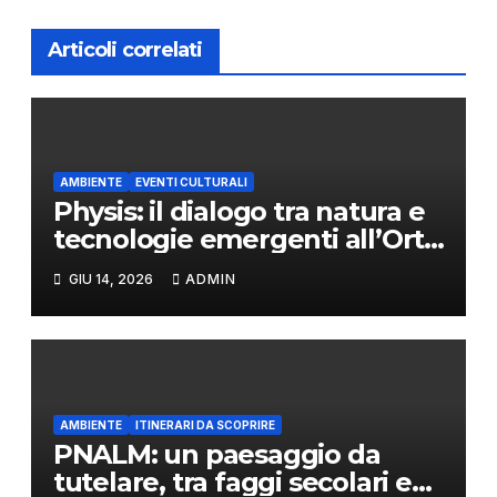
Articoli correlati
AMBIENTE
EVENTI CULTURALI
Physis: il dialogo tra natura e
tecnologie emergenti all’Orto
Botanico di Napoli
GIU 14, 2026
ADMIN
AMBIENTE
ITINERARI DA SCOPRIRE
PNALM: un paesaggio da
tutelare, tra faggi secolari e